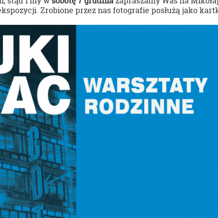
i, stąd i my w
sobotę 7 grudnia
zapraszamy Was na Mikołaj
kspozycji. Zrobione przez nas fotografie posłużą jako kart