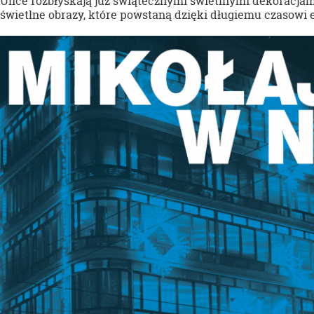
Ulice rozbłyskają już świątecznymi świetlnymi dekoracjam
świetlne obrazy, które powstaną dzięki długiemu czasowi e