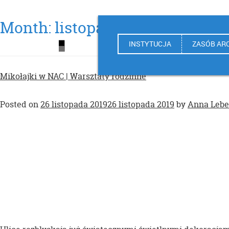
Month:
listopad 2019
INSTYTUCJA
ZASÓB AR
Mikołajki w NAC | Warsztaty rodzinne
Posted on
26 listopada 2019
26 listopada 2019
by
Anna Lebe