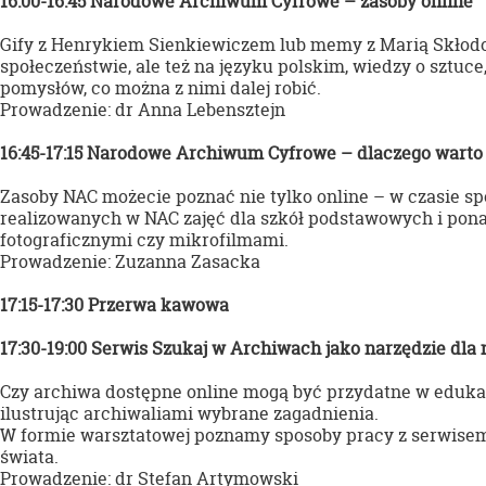
16:00-16:45 Narodowe Archiwum Cyfrowe – zasoby online
Gify z Henrykiem Sienkiewiczem lub memy z Marią Skłodows
społeczeństwie, ale też na języku polskim, wiedzy o sztuce
pomysłów, co można z nimi dalej robić.
Prowadzenie: dr Anna Lebensztejn
16:45-17:15 Narodowe Archiwum Cyfrowe – dlaczego warto
Zasoby NAC możecie poznać nie tylko online – w czasie sp
realizowanych w NAC zajęć dla szkół podstawowych i pon
fotograficznymi czy mikrofilmami.
Prowadzenie: Zuzanna Zasacka
17:15-17:30 Przerwa kawowa
17:30-19:00 Serwis Szukaj w Archiwach jako narzędzie dla 
Czy archiwa dostępne online mogą być przydatne w edukacji
ilustrując archiwaliami wybrane zagadnienia.
W formie warsztatowej poznamy sposoby pracy z serwis
świata.
Prowadzenie: dr Stefan Artymowski