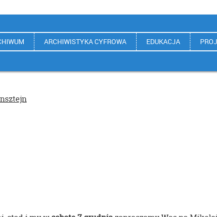
CHIWUM
ARCHIWISTYKA CYFROWA
EDUKACJA
PROJ
nsztejn