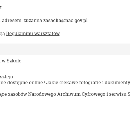
t.
od adresem: zuzanna.zasacka@nac.gov.pl
cją
Regulaminu warsztatów
.
m w Szkole
sztejn
ne dostępne online? Jakie ciekawe fotografie i dokument
czące zasobów Narodowego Archiwum Cyfrowego i serwisu