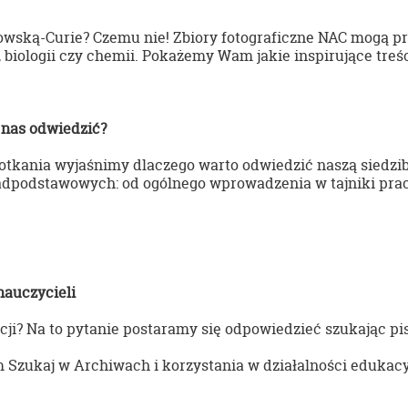
ką-Curie? Czemu nie! Zbiory fotograficzne NAC mogą przyda
, biologii czy chemii. Pokażemy Wam jakie inspirujące treś
 nas odwiedzić?
otkania wyjaśnimy dlaczego warto odwiedzić naszą siedzib
adpodstawowych: od ogólnego wprowadzenia w tajniki pra
nauczycieli
? Na to pytanie postaramy się odpowiedzieć szukając pism 
em
Szukaj w Archiwach
i korzystania w działalności edukac