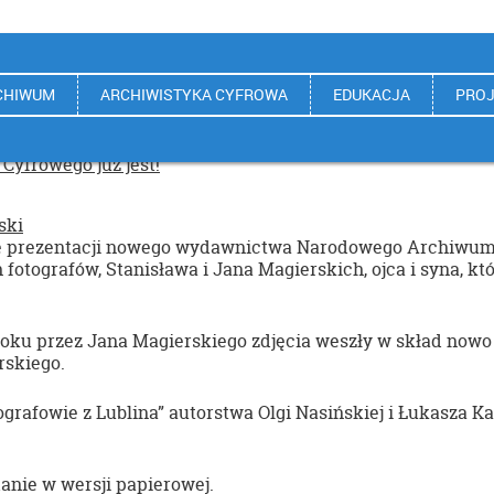
CHIWUM
ARCHIWISTYKA CYFROWA
EDUKACJA
PROJ
yfrowego już jest!
ski
e prezentacji nowego wydawnictwa Narodowego Archiwum Cy
tografów, Stanisława i Jana Magierskich, ojca i syna, którz
ku przez Jana Magierskiego zdjęcia weszły w skład now
rskiego.
fowie z Lublina” autorstwa Olgi Nasińskiej i Łukasza Ka
anie w wersji papierowej.