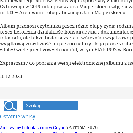
Karolewskiego, stanowi cenny zapis spuścizny znakomityc
Cyfrowego w 2019 roku przez Jana Magierskiego zdjęcia w
nr 153 – Archiwum Fotograficznego Jana Magierskiego.
Album przenosi czytelnika przez różne etapy życia rodzin
przez heroiczną działalność konspiracyjną i dokumentację z
fotografii, ale także historia życia i twórczości wyjątkowej
wyjątkową wrażliwość na piękno natury. Jego prace został
zdobył wiele prestiżowych nagród, w tym FIAP 1992 w Barce
Zapraszamy do pobrania wersji elektronicznej albumu z n
15.12.2023
Ostatnie wpisy
5 sierpnia 2026
Archiwalny Fotoplastikon w Gdyni