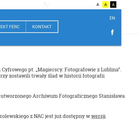
A++
A
A+
A
A
A
A
EN
EKT FERC
KONTAKT
frowego pt. „Magierscy. Fotografowie z Lublina”.
y zostawili trwały ślad w historii fotografii
o utworzonego Archiwum Fotograficznego Stanisława
rolewskiego z NAC jest już dostępny w
wersji