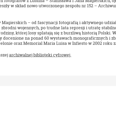
h fotografów z Lublina – Stanisława i Jana Magierskich, 
eszły w skład nowo utworzonego zespołu nr 152 – Archiwu
y Magierskich – od fascynacji fotografią i aktywnego udzi
brodni wojennych, po trudne lata represji i utratę stabiln
 rodziny, której losy splatają się z burzliwą historią Polsk
y docenione na ponad 60 wystawach monograficznych i zbio
lonie oraz Memorial Maria Luisa w Infiesto w 2002 roku za
aszej
archiwalnej biblioteki cyfrowej.