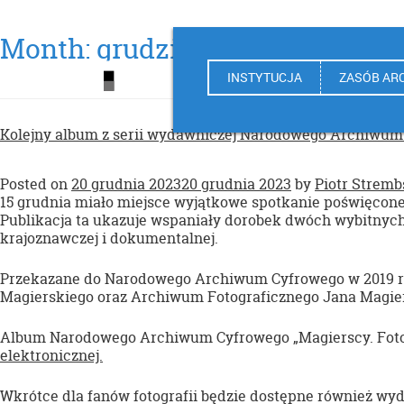
Month:
grudzień 2023
INSTYTUCJA
ZASÓB AR
Kolejny album z serii wydawniczej Narodowego Archiwum C
Posted on
20 grudnia 2023
20 grudnia 2023
by
Piotr Stremb
15 grudnia miało miejsce wyjątkowe spotkanie poświęcon
Publikacja ta ukazuje wspaniały dorobek dwóch wybitnych fo
krajoznawczej i dokumentalnej.
Przekazane do Narodowego Archiwum Cyfrowego w 2019 ro
Magierskiego oraz Archiwum Fotograficznego Jana Magie
Album Narodowego Archiwum Cyfrowego „Magierscy. Fotogra
elektronicznej.
Wkrótce dla fanów fotografii będzie dostępne również wyd