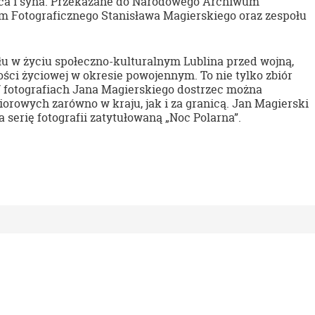
ojca i syna. Przekazane do Narodowego Archiwum
m Fotograficznego Stanisława Magierskiego oraz zespołu
ału w życiu społeczno-kulturalnym Lublina przed wojną,
ości życiowej w okresie powojennym. To nie tylko zbiór
i. W fotografiach Jana Magierskiego dostrzec można
rowych zarówno w kraju, jak i za granicą. Jan Magierski
 serię fotografii zatytułowaną „Noc Polarna”.