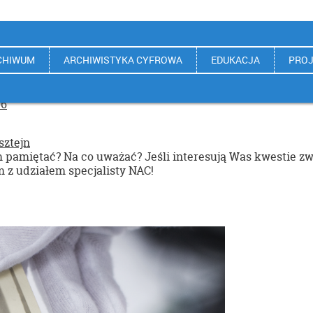
CHIWUM
ARCHIWISTYKA CYFROWA
EDUKACJA
PROJ
06
sztejn
 pamiętać? Na co uważać? Jeśli interesują Was kwestie zwią
z udziałem specjalisty NAC!