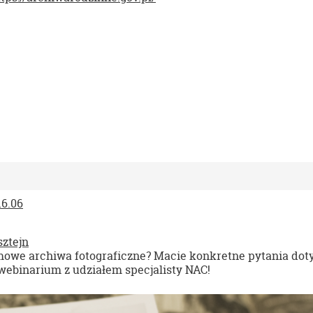
16.06
ztejn
omowe archiwa fotograficzne? Macie konkretne pytania dot
ebinarium z udziałem specjalisty NAC!