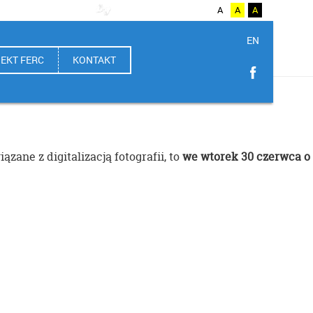
A++
A
A+
A
A
A
A
EN
EKT FERC
KONTAKT
zane z digitalizacją fotografii, to
we wtorek 30 czerwca o