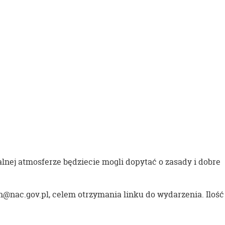
lnej atmosferze będziecie mogli dopytać o zasady i dobre
jn@nac.gov.p
l, celem otrzymania linku do wydarzen
ia. Ilość