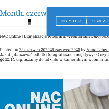
Month:
czerwiec 2020
INSTYTUCJA
ZASÓB AR
NAC Online | Digitalizacja fotografii. Webinarium Q&A | 30.
Posted on
25 czerwca 2020
25 czerwca 2020
by
Anna Leben
Jak digitalizować odbitki fotograficzne i negatywy? O czym
godz. 14
zapraszamy do udziału w kameralnym webinarium 