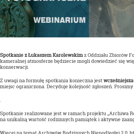
Spotkanie z Łukaszem Karolewskim
z Oddziału Zbiorów Fo
kameralnej atmosferze będziecie mogli dowiedzieć się wi
konserwacji.
Z uwagi na formułę spotkania konieczna jest
wcześniejsza 
miejsc ograniczona. Decyduje kolejność zgłoszeń. Prosimy
.
Spotkanie realizowane jest w ramach projektu „Archiwa R
na unikalną wartość rodzinnych pamiątek i aktywne zaang
Więcej na temat Archiwów Rodzinnych Niepodległej 2.0:
ht