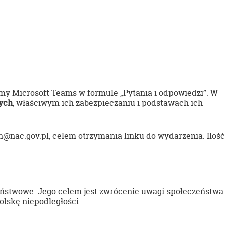
y Microsoft Teams w formule „Pytania i odpowiedzi”. W
nych
, właściwym ich zabezpieczaniu i podstawac
h ich
jn@nac.gov.p
l, celem otrzymania linku do wydarzenia. Ilość
aństwowe. Jego celem jest zwrócenie uwagi społeczeństwa
lskę niepodległości.