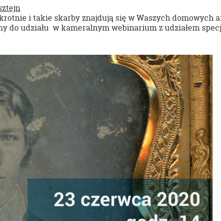
ztejn
rotnie i takie skarby znajdują się w Waszych domowych arc
y do udziału w kameralnym webinarium z udziałem specja