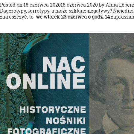
Posted on
18 czerwca 2020
18 czerwca 2020
by
Anna Lebens
Dagerotypy, ferrotypy, a może szklane negatywy? Niejednok
zatroszczyć, to
we wtorek 23 czerwca o godz. 14
zapraszam