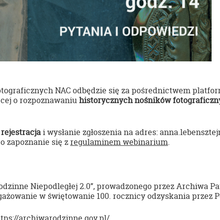
tograficznych NAC odbędzie się za
pośrednictwem platform
ęcej o rozpoznawaniu
historycznych nośników fotograficz
rejestracja
i wysłanie zgłoszenia na adres: anna.lebenszte
 o zapoznanie się z
regulaminem webinarium
.
odzinne Niepodległej 2.0”, prowadzonego przez Archiwa P
ażowanie w świętowanie 100. rocznicy odzyskania przez Po
tps://
archiwarodzinne.gov.pl/