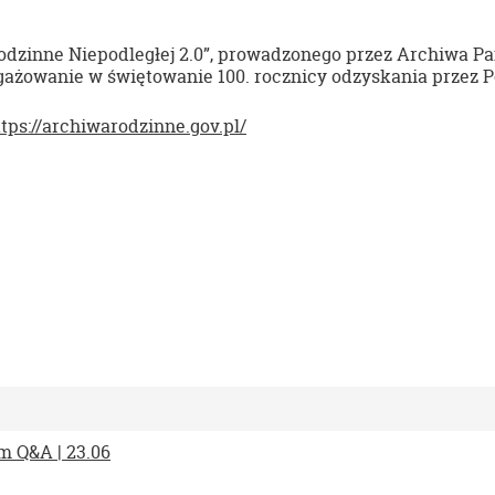
odzinne Niepodległej 2.0”, prowadzonego przez Archiwa P
ażowanie w świętowanie 100. rocznicy odzyskania przez Po
tps://
archiwarodzinne.gov.pl/
m Q&A | 23.06