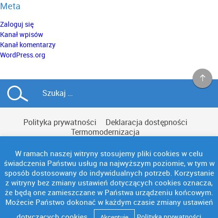
Meta
Zaloguj się
Kanał wpisów
Kanał komentarzy
WordPress.org
Polityka prywatności
Deklaracja dostępności
Termomodernizacja
W ramach naszej witryny stosujemy pliki cookies w celu
świadczenia Państwu usług na najwyższym poziomie, w tym w
sposób dostosowany do indywidualnych potrzeb. Korzystanie
z witryny bez zmiany ustawień dotyczących cookies oznacza,
Copyright © NAC
że będą one zamieszczane w Państwa urządzeniu końcowym.
Możecie Państwo dokonać w każdym czasie zmiany ustawień
dotyczących cookies.
Polityka prywatności
Akceptuję