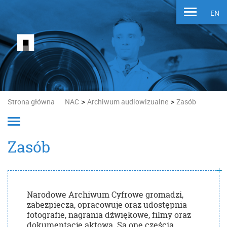
EN
>
>
Strona główna
NAC
Archiwum audiowizualne
Zasób
Zasób
Narodowe Archiwum Cyfrowe gromadzi,
zabezpiecza, opracowuje oraz udostępnia
fotografie, nagrania dźwiękowe, filmy oraz
dokumentację aktową. Są one częścią