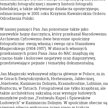
tematyki fotograficznej i znawcy historii fotografii
lubelskiej, a także aktywnego działacza opozycyjnego,
odznaczonego w 2001 roku Krzyżem Kawalerskim Orderu
Odrodzenia Polski.
W naszej pamięci Pan Jan pozostanie także jako
niezwykle hojny darczyńca, który przekazał Narodowemu
Archiwum Cyfrowemu dwie bezcenne spuścizny
fotograficzne: swoją własną i swego ojca Stanisława
Magierskiego (1904-1957). W zbiorach własnych
przekazanych przez Pana Jana do NAC znajdują się
czarno-białe i kolorowe negatywy oraz diapozytywy,
przedstawiające pejzaże i tematykę dokumentalną.
Jan Magierski wykonywał zdjęcia głównie w Polsce, m.in.
w Górach Świętokrzyskich, Hrebennem, Jabłecznej,
Józefowie, Kazimierzu Dolnym, Krasnobrodzie, Lublinie, na
Roztoczu, w Tatrach. Fotografował nie tylko krajobraz, ale
także architekturę sakralną oraz występy ludowych
muzyków podczas „Festiwalu Kapel i Śpiewaków
Ludowych” w Kazimierzu Dolnym. W spuściźnie obecne są
również zdjęcia wykonane przez niego w trakcie