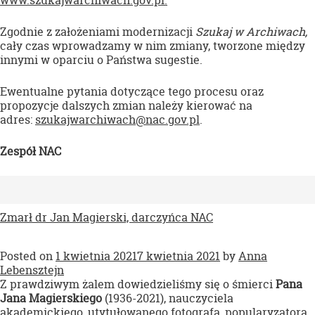
www.szukajwarchiwach.gov.pl.
Zgodnie z założeniami modernizacji
Szukaj w Archiwach,
cały czas wprowadzamy w nim zmiany, tworzone między
innymi w oparciu o Państwa sugestie.
Ewentualne pytania dotyczące tego procesu oraz
propozycje dalszych zmian należy kierować na
adres:
szukajwarchiwach@nac.gov.pl
.
Zespół NAC
Zmarł dr Jan Magierski, darczyńca NAC
Posted on
1 kwietnia 2021
7 kwietnia 2021
by
Anna
Lebensztejn
Z prawdziwym żalem dowiedzieliśmy się o śmierci
Pana
Jana Magierskiego
(1936-2021), nauczyciela
akademickiego, utytułowanego fotografa, popularyzatora