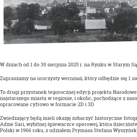
W dniach od 1 do 30 sierpnia 2025 r. na Rynku w Starym S
Zapraszamy na uroczysty wernisaż, który odbędzie się 1 sier
To drugi przystanek tegorocznej edycji projektu Narodow
najstarszego miasta w regionie, i okolic, pochodzące 
opracowane cyfrowo w formacie 2D i 3D.
Zwiedzający będą mieli okazję zobaczyć historyczne fotogr
Adzie Sari, wybitnej śpiewaczce operowej, która dziecińs
Polski w 1966 roku, z udziałem Prymasa Stefana Wyszyńsk