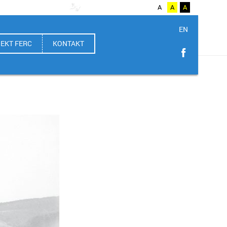
A++
A
A+
A
A
A
A
EN
EKT FERC
KONTAKT