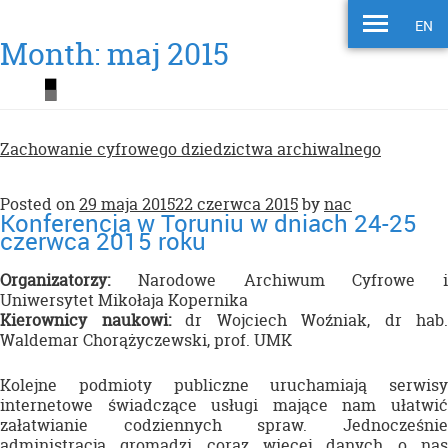
EN
Month:
maj 2015
Zachowanie cyfrowego dziedzictwa archiwalnego
Posted on
29 maja 2015
22 czerwca 2015
by
nac
Konferencja w Toruniu w dniach 24-25
czerwca 2015 roku
Organizatorzy:
Narodowe Archiwum Cyfrowe i
Uniwersytet Mikołaja Kopernika
Kierownicy naukowi:
dr Wojciech Woźniak, dr hab.
Waldemar Chorążyczewski, prof. UMK
Kolejne podmioty publiczne uruchamiają serwisy
internetowe świadczące usługi mające nam ułatwić
załatwianie codziennych spraw. Jednocześnie
administracja gromadzi coraz więcej danych o nas