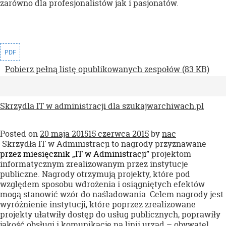
zarówno dla profesjonalistów jak i pasjonatów.
PDF
Pobierz pełną listę opublikowanych zespołów (83 KB)
Skrzydla IT w administracji dla szukajwarchiwach.pl
Posted on
20 maja 2015
15 czerwca 2015
by
nac
Skrzydła IT w Administracji to nagrody przyznawane
przez miesięcznik „IT w Administracji”
projektom
informatycznym zrealizowanym przez instytucje
publiczne. Nagrody otrzymują projekty, które pod
względem sposobu wdrożenia i osiągniętych efektów
mogą stanowić wzór do naśladowania. Celem nagrody jest
wyróżnienie instytucji, które poprzez zrealizowane
projekty ułatwiły dostęp do usług publicznych, poprawiły
jakość obsługi i komunikację na linii urząd – obywatel.