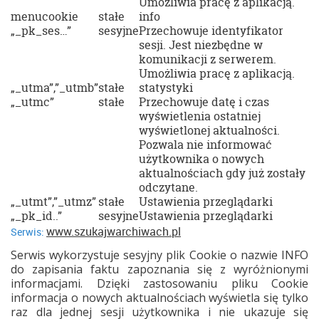
Umożliwia pracę z aplikacją.
menucookie
stałe
info
„_pk_ses…”
sesyjne
Przechowuje identyfikator
sesji. Jest niezbędne w
komunikacji z serwerem.
Umożliwia pracę z aplikacją.
„_utma”,”_utmb”
stałe
statystyki
„_utmc”
stałe
Przechowuje datę i czas
wyświetlenia ostatniej
wyświetlonej aktualności.
Pozwala nie informować
użytkownika o nowych
aktualnościach gdy już zostały
odczytane.
„_utmt”,”_utmz”
stałe
Ustawienia przeglądarki
„_pk_id..”
sesyjne
Ustawienia przeglądarki
www.szukajwarchiwach.pl
Serwis:
Serwis wykorzystuje sesyjny plik Cookie o nazwie INFO
do zapisania faktu zapoznania się z wyróżnionymi
informacjami. Dzięki zastosowaniu pliku Cookie
informacja o nowych aktualnościach wyświetla się tylko
raz dla jednej sesji użytkownika i nie ukazuje się