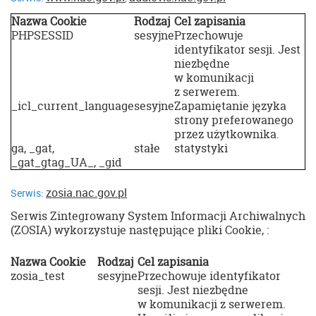
Nazwa Cookie
Rodzaj
Cel zapisania
PHPSESSID
sesyjne
Przechowuje
identyfikator sesji. Jest
niezbędne
w komunikacji
z serwerem.
_icl_current_language
sesyjne
Zapamiętanie języka
strony preferowanego
przez użytkownika.
ga, _gat,
stałe
statystyki
_gat_gtag_UA_, _gid
zosia.nac.gov.pl
Serwis:
Serwis Zintegrowany System Informacji Archiwalnych
(ZOSIA) wykorzystuje następujące pliki Cookie, :
Nazwa Cookie
Rodzaj
Cel zapisania
zosia_test
sesyjne
Przechowuje identyfikator
sesji. Jest niezbędne
w komunikacji z serwerem.