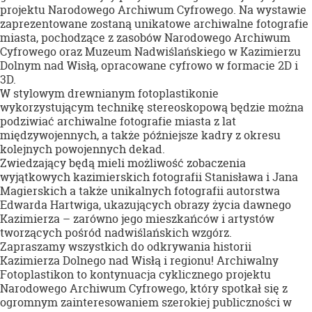
projektu Narodowego Archiwum Cyfrowego. Na wystawie
zaprezentowane zostaną unikatowe archiwalne fotografie
miasta, pochodzące z zasobów Narodowego Archiwum
Cyfrowego oraz Muzeum Nadwiślańskiego w Kazimierzu
Dolnym nad Wisłą, opracowane cyfrowo w formacie 2D i
3D.
W stylowym drewnianym fotoplastikonie
wykorzystującym technikę stereoskopową będzie można
podziwiać archiwalne fotografie miasta z lat
międzywojennych, a także późniejsze kadry z okresu
kolejnych powojennych dekad.
Zwiedzający będą mieli możliwość zobaczenia
wyjątkowych kazimierskich fotografii Stanisława i Jana
Magierskich a także unikalnych fotografii autorstwa
Edwarda Hartwiga, ukazujących obrazy życia dawnego
Kazimierza – zarówno jego mieszkańców i artystów
tworzących pośród nadwiślańskich wzgórz.
Zapraszamy wszystkich do odkrywania historii
Kazimierza Dolnego nad Wisłą i regionu! Archiwalny
Fotoplastikon to kontynuacja cyklicznego projektu
Narodowego Archiwum Cyfrowego, który spotkał się z
ogromnym zainteresowaniem szerokiej publiczności w