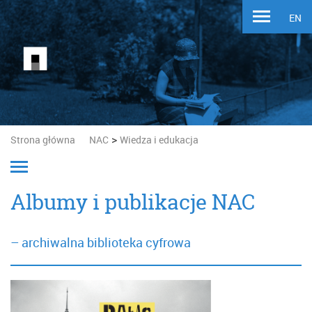
EN
>
Strona główna
NAC
Wiedza i edukacja
Albumy i publikacje NAC
– archiwalna biblioteka cyfrowa