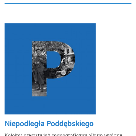
Niepodległa Poddębskiego
Kolejny, czwarty już, monograficzny album wydany