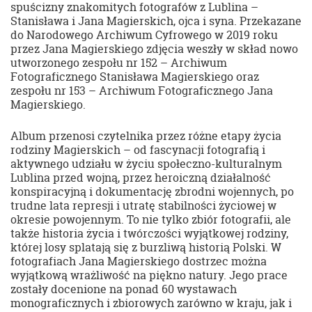
spuścizny znakomitych fotografów z Lublina –
Stanisława i Jana Magierskich, ojca i syna. Przekazane
do Narodowego Archiwum Cyfrowego w 2019 roku
przez Jana Magierskiego zdjęcia weszły w skład nowo
utworzonego zespołu nr 152 – Archiwum
Fotograficznego Stanisława Magierskiego oraz
zespołu nr 153 – Archiwum Fotograficznego Jana
Magierskiego.
Album przenosi czytelnika przez różne etapy życia
rodziny Magierskich – od fascynacji fotografią i
aktywnego udziału w życiu społeczno-kulturalnym
Lublina przed wojną, przez heroiczną działalność
konspiracyjną i dokumentację zbrodni wojennych, po
trudne lata represji i utratę stabilności życiowej w
okresie powojennym. To nie tylko zbiór fotografii, ale
także historia życia i twórczości wyjątkowej rodziny,
której losy splatają się z burzliwą historią Polski. W
fotografiach Jana Magierskiego dostrzec można
wyjątkową wrażliwość na piękno natury. Jego prace
zostały docenione na ponad 60 wystawach
monograficznych i zbiorowych zarówno w kraju, jak i