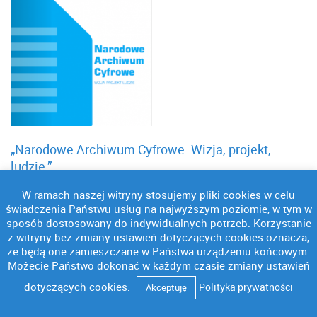
„Narodowe Archiwum Cyfrowe. Wizja, projekt,
ludzie.”
Książka podsumowuje pierwsze lata działalności i
W ramach naszej witryny stosujemy pliki cookies w celu
początki archiwistyki cyfrowej w Polsce. Mamy
świadczenia Państwu usług na najwyższym poziomie, w tym w
nadzieję, że publikacja przybliży naszym
sposób dostosowany do indywidualnych potrzeb. Korzystanie
użytkownikom niezwykle ważne miejsce digitalizacji i
z witryny bez zmiany ustawień dotyczących cookies oznacza,
tworzenia zasobów cyfrowych w budowaniu
że będą one zamieszczane w Państwa urządzeniu końcowym.
nowoczesnej Polski.
Możecie Państwo dokonać w każdym czasie zmiany ustawień
dotyczących cookies.
Polityka prywatności
Akceptuję
Pobierz publikację (9,3 MB)
PDF