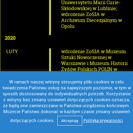
Uniwersytetu Marii Curie-
Skłodowskiej w Lublinie;
wdrożenie ZoSIA w
Archiwum Diecezjalnym w
Opolu
2020
LUTY
wdrożenie ZoSIA w Muzeum
Sztuki Nowoczesnej w
Warszawie i Muzeum Historii
Żydów Polskich POLIN w
Warszawie
W ramach naszej witryny stosujemy pliki cookies w celu
KWIECIEŃ
premiera ZoSIA 2.7
świadczenia Państwu usług na najwyższym poziomie, w tym w
sposób dostosowany do indywidualnych potrzeb. Korzystanie
WRZESIEŃ
wdrożenie ZoSIA w Fundacji
z witryny bez zmiany ustawień dotyczących cookies oznacza,
im. Zofii i Jana Włodków,
że będą one zamieszczane w Państwa urządzeniu końcowym.
Akademii Sztuk Pięknych w
Możecie Państwo dokonać w każdym czasie zmiany ustawień
Warszawie; wdrożenie
dotyczących cookies.
Polityka prywatności
Akceptuję
edukacyjnej wersji ZoSIA w
Szkole Policealnej w Ośrodku