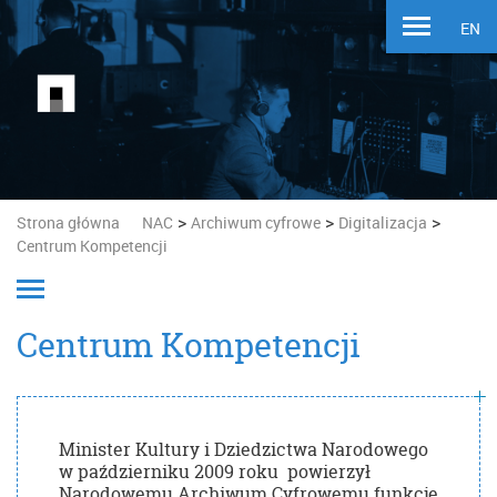
EN
>
>
>
Strona główna
NAC
Archiwum cyfrowe
Digitalizacja
Centrum Kompetencji
Centrum Kompetencji
Minister Kultury i Dziedzictwa Narodowego
w październiku 2009 roku powierzył
Narodowemu Archiwum Cyfrowemu funkcję