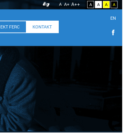
A++
A
A+
A
A
A
A
EN
EKT FERC
KONTAKT