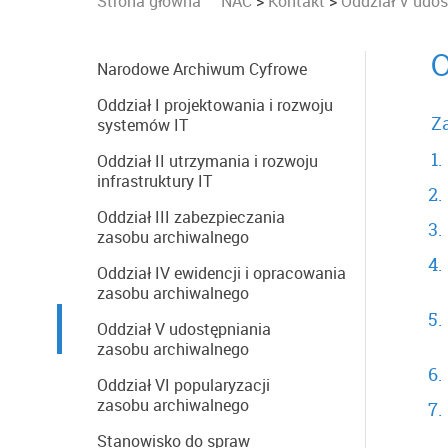
Strona główna
NAC
>
Kontakt
>
Oddział V udo
O
Narodowe Archiwum Cyfrowe
Oddział I projektowania i rozwoju
Z
systemów IT
Oddział II utrzymania i rozwoju
infrastruktury IT
Oddział III zabezpieczania
zasobu archiwalnego
Oddział IV ewidencji i opracowania
zasobu archiwalnego
Oddział V udostępniania
zasobu archiwalnego
Oddział VI popularyzacji
zasobu archiwalnego
Stanowisko do spraw