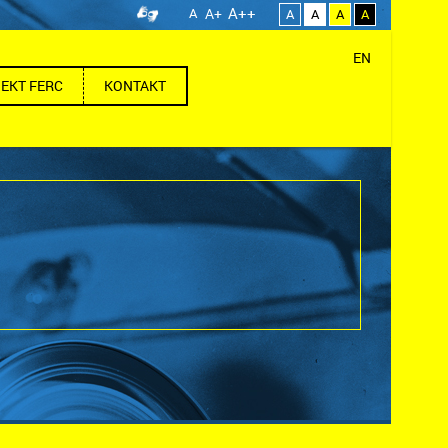
A++
A
A+
A
A
A
A
EN
EKT FERC
KONTAKT