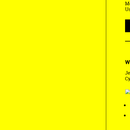
Mo
Us
W
Je
Cy