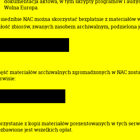
dokumentacja aktowa, w tym skrypty programów i audycji
Wolna Europa.
siedzibie NAC można skorzystać bezpłatnie z materiałów 
łość zbiorów, zwanych zasobem archiwalnym, podzielona je
SPIS ZESPOŁÓW I ZBIORÓW NAC
ęść materiałów archiwalnych zgromadzonych w NAC została 
rwisie:
SZUKAJWARCHIWACH.GOV.PL
rzystanie z kopii materiałów prezentowanych w tych serwi
zbawione jest wszelkich opłat.