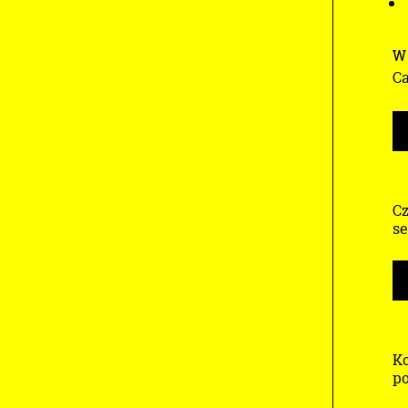
W 
Ca
Cz
se
Ko
po