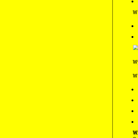
W 
Wy
W 
W