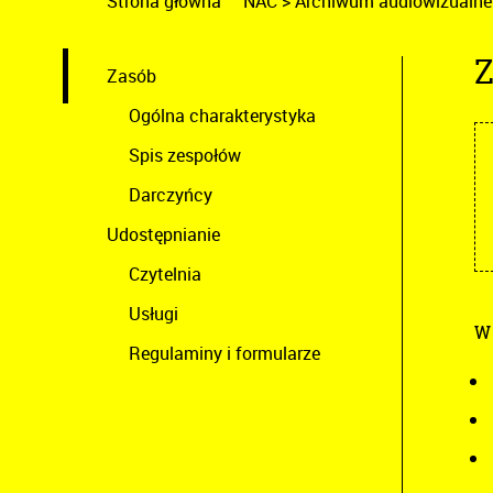
Strona główna
NAC
>
Archiwum audiowizualne
Z
Zasób
Ogólna charakterystyka
Spis zespołów
Darczyńcy
Udostępnianie
Czytelnia
Usługi
W 
Regulaminy i formularze