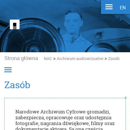
EN
Strona główna
>
>
NAC
Archiwum audiowizualne
Zasób
Zasób
Narodowe Archiwum Cyfrowe gromadzi,
zabezpiecza, opracowuje oraz udostępnia
fotografie, nagrania dźwiękowe, filmy oraz
dokumentację aktową. Są one częścią