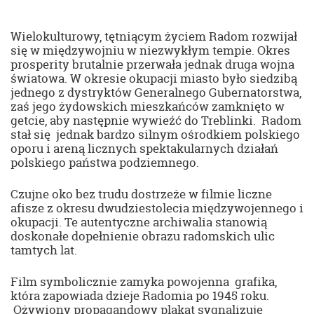
Wielokulturowy, tętniącym życiem Radom rozwijał
się w międzywojniu w niezwykłym tempie. Okres
prosperity brutalnie przerwała jednak druga wojna
światowa. W okresie okupacji miasto było siedzibą
jednego z dystryktów Generalnego Gubernatorstwa,
zaś jego żydowskich mieszkańców zamknięto w
getcie, aby następnie wywieźć do Treblinki. Radom
stał się jednak bardzo silnym ośrodkiem polskiego
oporu i areną licznych spektakularnych działań
polskiego państwa podziemnego.
Czujne oko bez trudu dostrzeże w filmie liczne
afisze z okresu dwudziestolecia międzywojennego i
okupacji. Te autentyczne archiwalia stanowią
doskonałe dopełnienie obrazu radomskich ulic
tamtych lat.
Film symbolicznie zamyka powojenna grafika,
która zapowiada dzieje Radomia po 1945 roku.
Ożywiony propagandowy plakat sygnalizuje