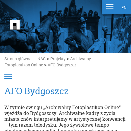
EN
>
>
Strona główna
NAC
Projekty
Archiwalny
>
Fotoplastikon Online
AFO Bydgoszcz
AFO Bydgoszcz
W rytmie swingu „Archiwalny Fotoplastikon Online”
wjeżdża do Bydgoszczy! Archiwalne kadry z życia
miasta znów interpretujemy w artystycznej konwencji
– tym razem teledysku. Jego żywiołowe tempo
idealnie odzwierciedla dynamikę miejskiego życia,