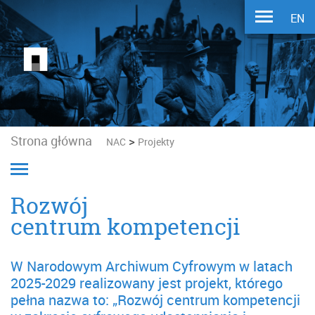
EN
Strona główna
>
NAC
Projekty
Rozwój
centrum kompetencji
W Narodowym Archiwum Cyfrowym w latach
2025-2029 realizowany jest projekt, którego
pełna nazwa to: „Rozwój centrum kompetencji