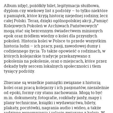
Album zdjęć, pożółkły bilet, legitymacja służbowa,
dyplom czy wiekowy list z podróży – to tylko niektóre
z pamiątek, które kryją historię niejednej rodziny, lecz
całej Polski. Teraz, dzięki ogólnopolskiej akcji „Pamięć
Kolejowych Pokoleń w Archiwach Państwowych”
mogą stać się bezcennym świadectwem minionych
epok oraz źródłem wiedzy o kolei dla przyszłych
pokoleń. Historia kolei w Polsce to przede wszystkim
historia ludzi – ich pracy, pasji, zawodowej dumy i
codziennego życia. To także opowieść o rodzinach, w
których kolejarskie tradycje przekazywano z
pokolenia na pokolenie, oraz o miejscach, które przez
dekady były sercem lokalnych społeczności i tłem
tysięcy podróży.
Zbierane są wszelkie pamiątki związane z historią
kolei oraz pracą kolejarzy i ich pasjonatów, niezależnie
od epoki, formy czy stanu zachowania. Mogą to być
m.in. dokumenty, fotografie, rozkłady jazdy, mapy i
plany techniczne, książki i wydawnictwa, bilety,
plakaty, pocztówki, nagrania audio i wideo, a także
rodzinne wspomnienia i relacje związane z koleją. W