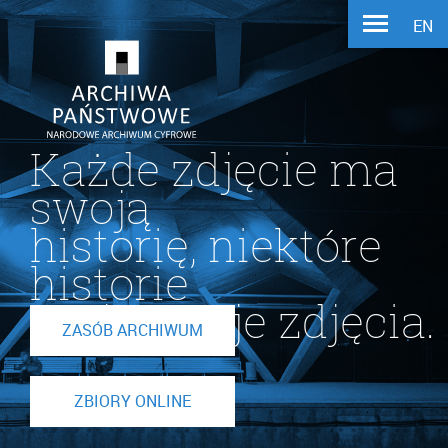
EN
Każde zdjęcie ma
swoją
historię, niektóre
historie
mają swoje zdjęcia.
ZASÓB ARCHIWUM
ZBIORY ONLINE