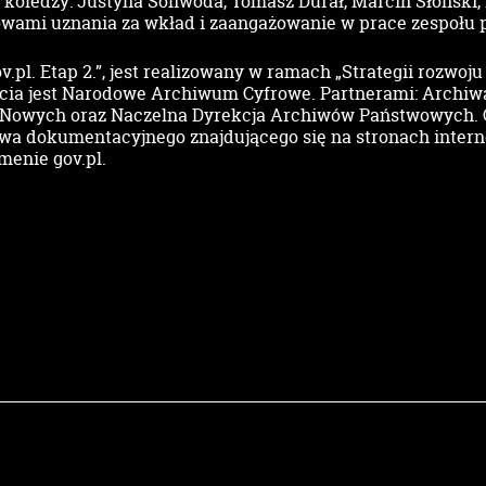
 koledzy: Justyna Soliwoda, Tomasz Durał, Marcin Słoński, 
wami uznania za wkład i zaangażowanie w prace zespołu p
.pl. Etap 2.”, jest realizowany w ramach „Strategii rozwo
cia jest Narodowe Archiwum Cyfrowe. Partnerami: Archiw
Nowych oraz Naczelna Dyrekcja Archiwów Państwowych. Ce
wa dokumentacyjnego znajdującego się na stronach intern
menie gov.pl.