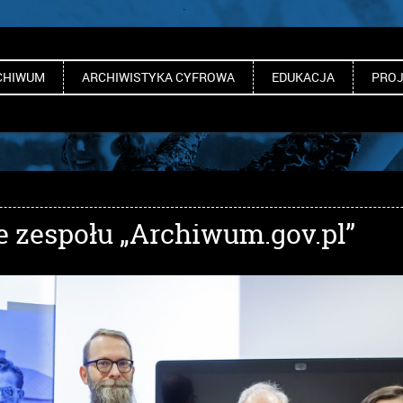
CHIWUM
ARCHIWISTYKA CYFROWA
EDUKACJA
PROJ
 zespołu „Archiwum.gov.pl”