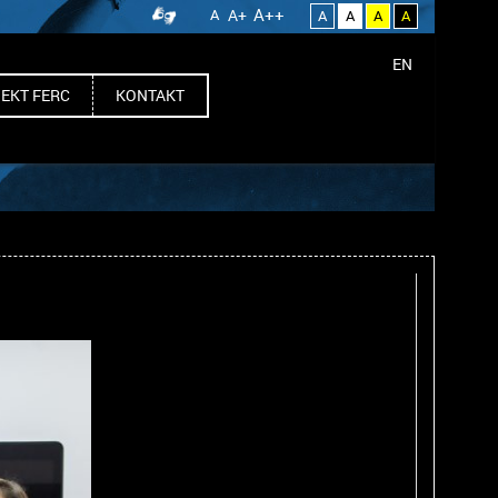
A++
A
A+
A
A
A
A
EN
EKT FERC
KONTAKT