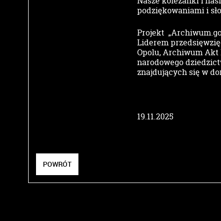
Nasze koleżanki i nasi
podziękowaniami i sło
Projekt „Archiwum.gov
Liderem przedsięwzię
Opolu, Archiwum Akt 
narodowego dziedzict
znajdujących się w do
19.11.2025
POWRÓT