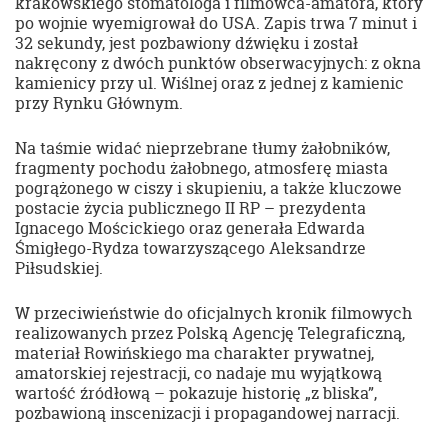
krakowskiego stomatologa i filmowca-amatora, który
po wojnie wyemigrował do USA. Zapis trwa 7 minut i
32 sekundy, jest pozbawiony dźwięku i został
nakręcony z dwóch punktów obserwacyjnych: z okna
kamienicy przy ul. Wiślnej oraz z jednej z kamienic
przy Rynku Głównym.
Na taśmie widać nieprzebrane tłumy żałobników,
fragmenty pochodu żałobnego, atmosferę miasta
pogrążonego w ciszy i skupieniu, a także kluczowe
postacie życia publicznego II RP – prezydenta
Ignacego Mościckiego oraz generała Edwarda
Śmigłego-Rydza towarzyszącego Aleksandrze
Piłsudskiej.
W przeciwieństwie do oficjalnych kronik filmowych
realizowanych przez Polską Agencję Telegraficzną,
materiał Rowińskiego ma charakter prywatnej,
amatorskiej rejestracji, co nadaje mu wyjątkową
wartość źródłową – pokazuje historię „z bliska”,
pozbawioną inscenizacji i propagandowej narracji.