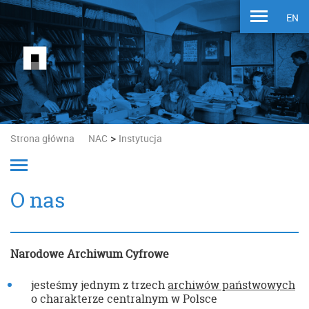
EN
>
Strona główna
NAC
Instytucja
O nas
Narodowe Archiwum Cyfrowe
jesteśmy jednym z trzech
archiwów państwowych
o charakterze centralnym w Polsce