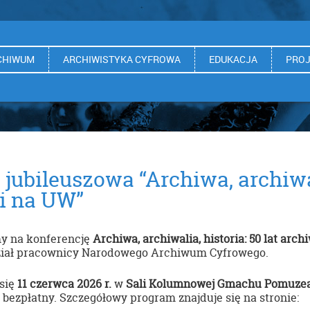
CHIWUM
ARCHIWISTYKA CYFROWA
EDUKACJA
PROJ
jubileuszowa “Archiwa, archiwali
i na UW”
y na konferencję
Archiwa, archiwalia, historia: 50 lat arc
ział pracownicy Narodowego Archiwum Cyfrowego.
 się
11 czerwca 2026 r.
w
Sali Kolumnowej Gmachu Pomuze
 bezpłatny. Szczegółowy program znajduje się na stronie: