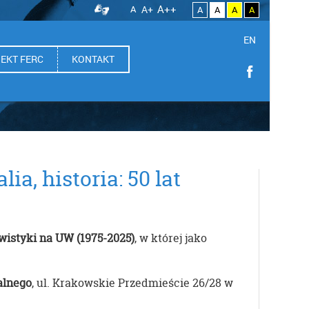
A++
A
A+
A
A
A
A
EN
EKT FERC
KONTAKT
a, historia: 50 lat
hiwistyki na UW (1975-2025)
, w której jako
alnego
, ul. Krakowskie Przedmieście 26/28 w