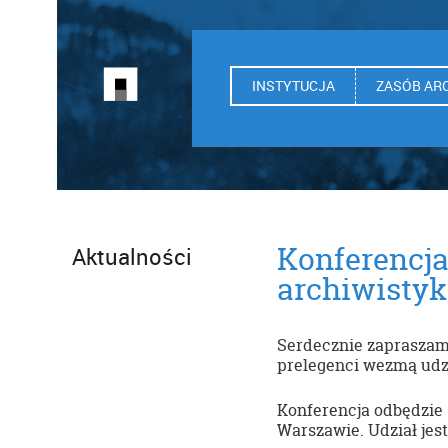
INSTYTUCJA
ZASÓB AR
Konferencja 
Aktualności
archiwistyk
Serdecznie zapraszam
prelegenci wezmą ud
Konferencja odbędzie
Warszawie. Udział jest